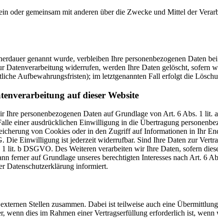
ie allein oder gemeinsam mit anderen über die Zwecke und Mittel der V
cherdauer genannt wurde, verbleiben Ihre personenbezogenen Daten bei 
r Datenverarbeitung widerrufen, werden Ihre Daten gelöscht, sofern wi
liche Aufbewahrungsfristen); im letztgenannten Fall erfolgt die Löschu
tenverarbeitung auf dieser Website
 wir Ihre personenbezogenen Daten auf Grundlage von Art. 6 Abs. 1 li
lle einer ausdrücklichen Einwilligung in die Übertragung personenbez
icherung von Cookies oder in den Zugriff auf Informationen in Ihr Endge
Die Einwilligung ist jederzeit widerrufbar. Sind Ihre Daten zur Vert
. 1 lit. b DSGVO. Des Weiteren verarbeiten wir Ihre Daten, sofern diese 
 ferner auf Grundlage unseres berechtigten Interesses nach Art. 6 Abs
r Datenschutzerklärung informiert.
 externen Stellen zusammen. Dabei ist teilweise auch eine Übermittlung
 wenn dies im Rahmen einer Vertragserfüllung erforderlich ist, wenn wi