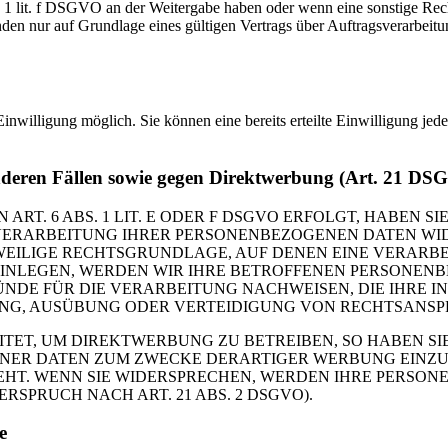
s. 1 lit. f DSGVO an der Weitergabe haben oder wenn eine sonstige Re
n nur auf Grundlage eines gültigen Vertrags über Auftragsverarbeitun
inwilligung möglich. Sie können eine bereits erteilte Einwilligung jed
nderen Fällen sowie gegen Direktwerbung (Art. 21 DS
. 6 ABS. 1 LIT. E ODER F DSGVO ERFOLGT, HABEN SIE
VERARBEITUNG IHRER PERSONENBEZOGENEN DATEN WIDE
EWEILIGE RECHTSGRUNDLAGE, AUF DENEN EINE VERARBE
NLEGEN, WERDEN WIR IHRE BETROFFENEN PERSONENBE
DE FÜR DIE VERARBEITUNG NACHWEISEN, DIE IHRE IN
G, AUSÜBUNG ODER VERTEIDIGUNG VON RECHTSANSPRÜC
T, UM DIREKTWERBUNG ZU BETREIBEN, SO HABEN SIE
ER DATEN ZUM ZWECKE DERARTIGER WERBUNG EINZULEG
EHT. WENN SIE WIDERSPRECHEN, WERDEN IHRE PERSO
PRUCH NACH ART. 21 ABS. 2 DSGVO).
e