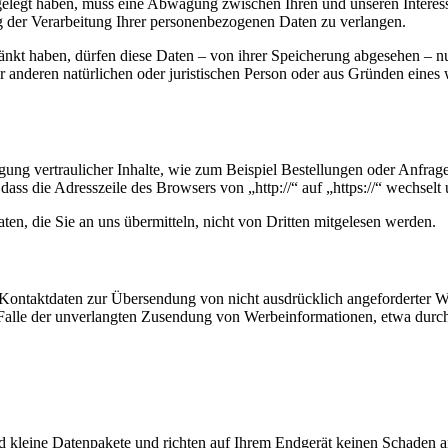
legt haben, muss eine Abwägung zwischen Ihren und unseren Interess
g der Verarbeitung Ihrer personenbezogenen Daten zu verlangen.
änkt haben, dürfen diese Daten – von ihrer Speicherung abgesehen – n
anderen natürlichen oder juristischen Person oder aus Gründen eines w
ung vertraulicher Inhalte, wie zum Beispiel Bestellungen oder Anfrage
dass die Adresszeile des Browsers von „http://“ auf „https://“ wechsel
en, die Sie an uns übermitteln, nicht von Dritten mitgelesen werden.
Kontaktdaten zur Übersendung von nicht ausdrücklich angeforderter W
 im Falle der unverlangten Zusendung von Werbeinformationen, etwa dur
d kleine Datenpakete und richten auf Ihrem Endgerät keinen Schaden a