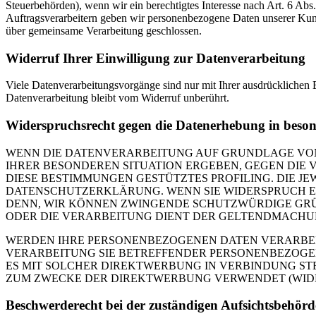
Steuerbehörden), wenn wir ein berechtigtes Interesse nach Art. 6 Ab
Auftragsverarbeitern geben wir personenbezogene Daten unserer Kunde
über gemeinsame Verarbeitung geschlossen.
Widerruf Ihrer Einwilligung zur Datenverarbeitung
Viele Datenverarbeitungsvorgänge sind nur mit Ihrer ausdrücklichen E
Datenverarbeitung bleibt vom Widerruf unberührt.
Widerspruchsrecht gegen die Datenerhebung in beso
WENN DIE DATENVERARBEITUNG AUF GRUNDLAGE VON ART
IHRER BESONDEREN SITUATION ERGEBEN, GEGEN DIE 
DIESE BESTIMMUNGEN GESTÜTZTES PROFILING. DIE J
DATENSCHUTZERKLÄRUNG. WENN SIE WIDERSPRUCH EI
DENN, WIR KÖNNEN ZWINGENDE SCHUTZWÜRDIGE GRÜN
ODER DIE VERARBEITUNG DIENT DER GELTENDMACHUN
WERDEN IHRE PERSONENBEZOGENEN DATEN VERARBEITE
VERARBEITUNG SIE BETREFFENDER PERSONENBEZOGEN
ES MIT SOLCHER DIREKTWERBUNG IN VERBINDUNG ST
ZUM ZWECKE DER DIREKTWERBUNG VERWENDET (WIDERS
Beschwerde­recht bei der zuständigen Aufsichts­behörd