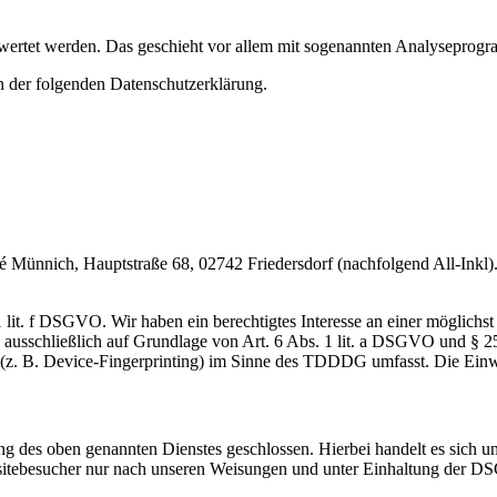
gewertet werden. Das geschieht vor allem mit sogenannten Analyseprog
n der folgenden Datenschutzerklärung.
nnich, Hauptstraße 68, 02742 Friedersdorf (nachfolgend All-Inkl). 
lit. f DSGVO. Wir haben ein berechtigtes Interesse an einer möglichst 
ng ausschließlich auf Grundlage von Art. 6 Abs. 1 lit. a DSGVO und §
(z. B. Device-Fingerprinting) im Sinne des TDDDG umfasst. Die Einwill
 des oben genannten Dienstes geschlossen. Hierbei handelt es sich um
bsitebesucher nur nach unseren Weisungen und unter Einhaltung der D